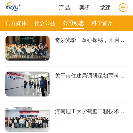
产品
案例
党建
官方媒体
社会公益
公司动态
科学普及
奇妙光影，童心探秘，开启一段难忘而意义非凡的光影研学之旅
关于市住建局调研星如雨科技推动绿色建材产业链发展的简报
河南理工大学鹤壁工程技术学院组织90余名大学生到星如雨科技开展实践研学活动