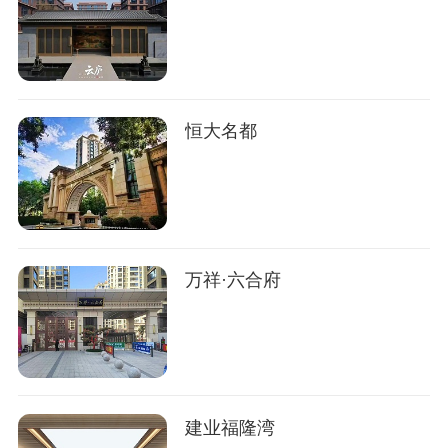
恒大名都
万祥·六合府
建业福隆湾