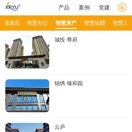
产品
案例
党建
智能酒店
智慧办公
智慧房产
智慧校园
智慧工
城投·尊府
锦绣·臻和园
云庐