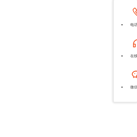
电
在
微