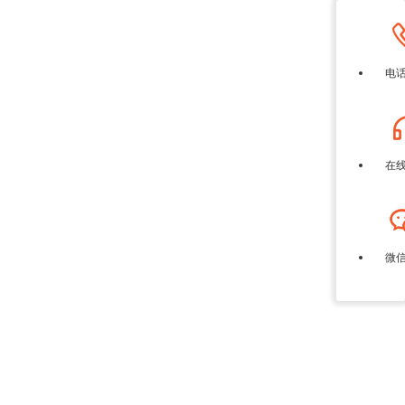
电
在
微