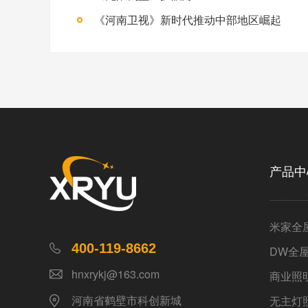
《河南卫视》新时代推动中部地区崛起
产品中
米家全
400-119-8662
DW全
hnxrykj@163.com
商业照
河南省鹤壁市科创新城
无主灯