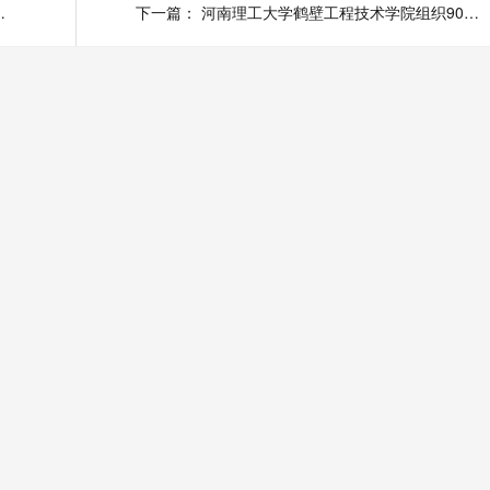
义非凡的光影研学之旅
下一篇：
河南理工大学鹤壁工程技术学院组织90余名大学生到星如雨科技开展实践研学活动