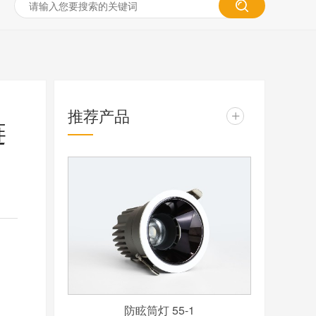
推荐产品
+
链
防眩筒灯 55-1