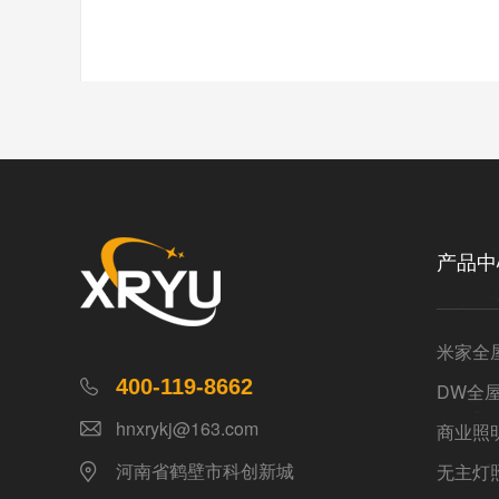
产品中
米家全
400-119-8662
DW全
hnxrykj@163.com
商业照
河南省鹤壁市科创新城
无主灯