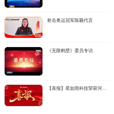
射击奥运冠军陈颖代言
《无限鹤壁》委员专访
【喜报】星如雨科技荣获河南省"专精特新"企业称号！