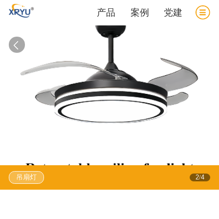
产品
案例
党建
吊扇灯
2
4
/